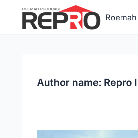
Lewati
ke
Roemah 
konten
Author name: Repro 
Dome