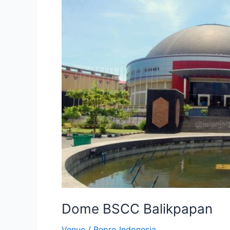
BSCC
Balikpapan
Dome BSCC Balikpapan
Venue
/
Repro Indonesia