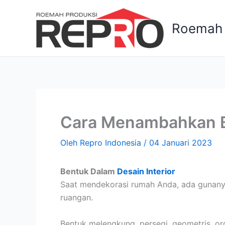
Lewati
ke
Roemah 
konten
Cara Menambahkan Be
Oleh
Repro Indonesia
/
04 Januari 2023
Bentuk Dalam
Desain Interior
Saat mendekorasi rumah Anda, ada gunany
ruangan.
Bentuk melengkung, persegi, geometris, o